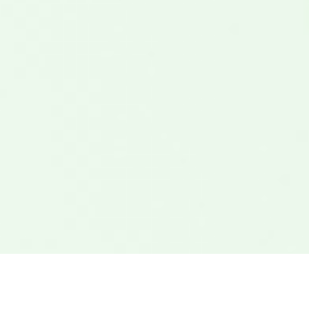
3
Rejoignez une communauté soudée de gens qui
réussissent et qui se tirent vers le haut !