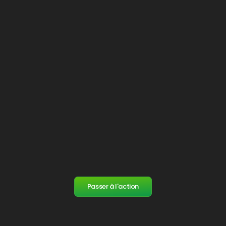
Faites partie des 15%
de français qui sont
financièrement éduqués et contribuez à
inverser le ratio.
Reprenez le contrôle de votre vie
et maîtrisez
pleinement vos finances
Exploitez les différents leviers à votre
disposition
: investissement immobilier locatif,
marchand de biens, e-commerce...
Atteignez vos objectifs les plus fous
grâce à
vos connaissances et à votre mindset.
Améliorez durablement votre vie
et atteignez
la liberté financière.
Passer à l'action