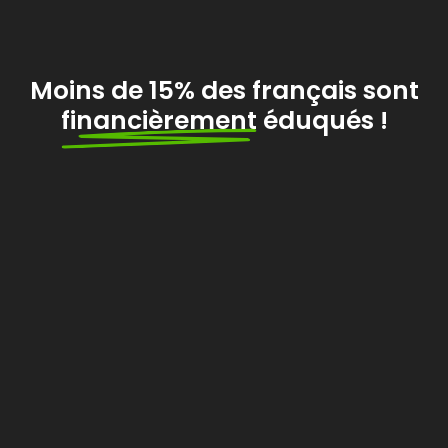
Moins de 15% des français sont
financièrement
éduqués !
Le constat...
Il existe un tabou français autour de l’argent
,
qui empêche votre initiation à la gestion
financière et à l’investissement.